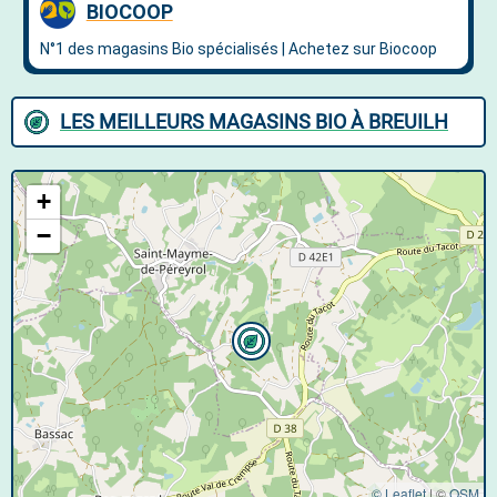
LES MEILLEURS MAGASINS BIO À BREUILH
+
−
© Leaflet
|
©
OSM