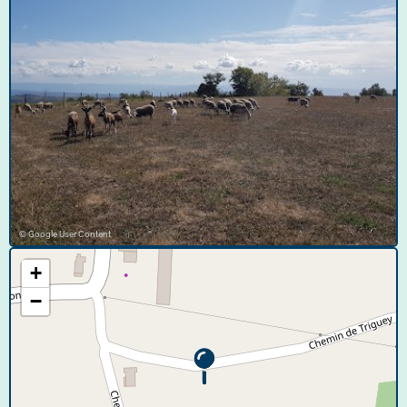
© Google User Content
+
−