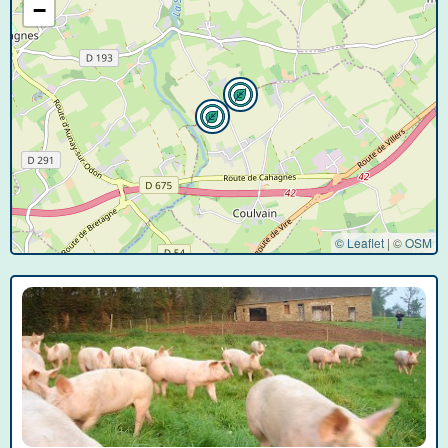
−
© Leaflet
|
©
OSM