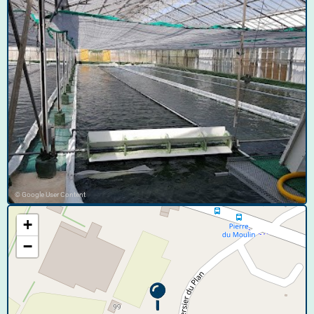
© Google User Content
+
−