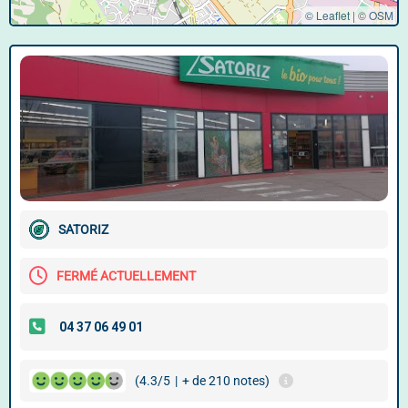
© Leaflet
|
©
OSM
SATORIZ
FERMÉ ACTUELLEMENT
(4.3/5
|
+ de 210 notes)