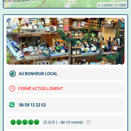
© Leaflet
|
©
OSM
AU BONHEUR LOCAL
FERMÉ ACTUELLEMENT
(5.0/5
|
- de 10 notes)